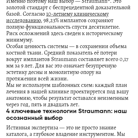
Именно поэтому наш выбор —
Straumann®
. Это
золотой стандарт с беспрецедентной доказательной
базой. Согласно
10-летнему клиническому
исследованию
, 98,23% имплантов сохраняют
полную функциональность спустя десятилетие.
Риск осложнений здесь сведен к историческому
минимуму.
Особая ценность системы — в сохранении объема
костной ткани. Средний показатель её потери
вокруг имплантов Straumann составляет всего 0,17
мм за 9 лет. Для вас это означает безупречную
эстетику десны и монолитную опору на
протяжении всей жизни.
Мы не используем шаблонных схем: каждый план
лечения в нашей клинике проектируется под вашу
анатомию, чтобы результат оставался неизменным
через год, пять и двадцать лет.
4 ключевые технологии Straumann: наш
осознанный выбор
Истинная экспертиза — это не просто знание
каталога, а глубокое владение инструментом. Мы