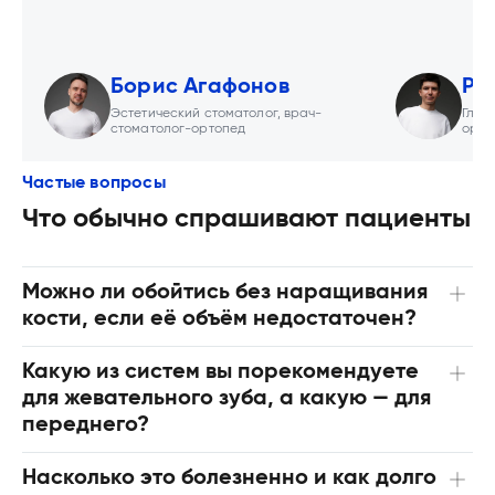
Борис Агафонов
Ро
Эстетический стоматолог, врач-
Глав
стоматолог-ортопед
орто
Частые вопросы
Что обычно спрашивают пациенты
Можно ли обойтись без наращивания
кости, если её объём недостаточен?
Какую из систем вы порекомендуете
для жевательного зуба, а какую — для
переднего?
Насколько это болезненно и как долго