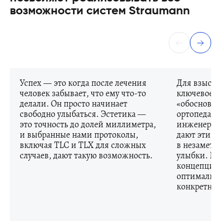
возможности систем Straumann
Успех — это когда после лечения
Для взыска
человек забывает, что ему что-то
ключевое с
делали. Он просто начинает
«обоснован
свободно улыбаться. Эстетика —
ортопеда —
это точность до долей миллиметра,
инженерну
и выбранные нами протоколы,
дают эти с
включая TLC и TLX для сложных
в незаметн
случаев, дают такую возможность.
улыбки. Вы
концепциям
оптимально
конкретног